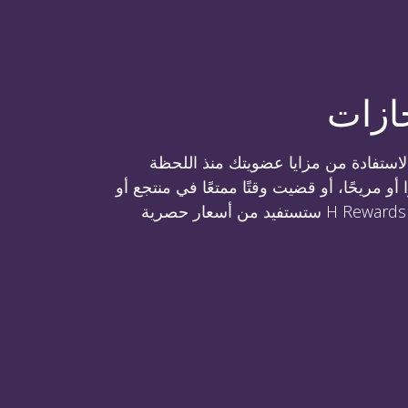
جازات
ك البدء بالاستفادة من مزايا عضويتك منذ اللحظة
 أو مريحًا، أو قضيت وقتًا ممتعًا في منتجع أو
فندق بمدينة، كعضو في برنامج H Rewards ستستفيد من أسعار حصرية