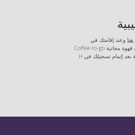
بية
هنا
وعند إقامتك في
الجديد، ستحصل على قهوة مجانية Coffee-to-go
مع قلوب مارزيبان Niederegger كهدية ترحيبية بعد إتمام تسجيلك في H