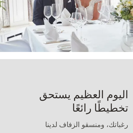
اليوم العظيم يستحق
تخطيطًا رائعًا
رغباتك، ومنسقو الزفاف لدينا