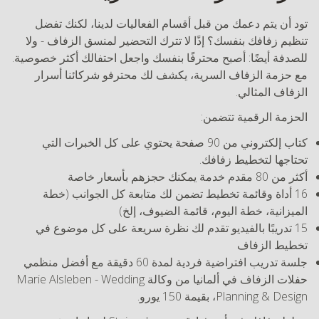
تود أن يتم دعمك من قبل أقسام الفعاليات لدينا، لكنك تفضل
تنظيم زفافك بنفسك؟ إذًا لا تترك التحضير لمنسق الزفاف - ولا
للصدفة أيضًا: أصبح محترفًا بنفسك واجعل احتفالك أكثر خصوصية.
مع حزمة الزفاف السرية، يكشف لك محترفو شركائنا أسرار
الزفاف المثالي.
الحزمة الرقمية تتضمن:
كتاب إلكتروني من 90 صفحة يحتوي على كل الخبرات التي
تحتاجها لتخطيط زفافك.
أكثر من 80 مقدم خدمة يمكنك حجزهم بأسعار خاصة
16 أداة وقائمة تخطيط تضمن لك متابعة كل الجوانب (خطة
الميزانية، خطة اليوم، قائمة الضيوف، إلخ)
15 تدريبًا بالفيديو تقدم لك نظرة سريعة على كل موضوع في
تخطيط الزفاف
جلسة تدريب افتراضية فردية لمدة 60 دقيقة مع أفضل منظمي
حفلات الزفاف في ألمانيا من وكالة Marie Alsleben - Wedding
Planning & Design، بقيمة 150 يورو.