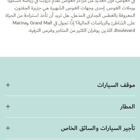
في الغوص، فإن العديد من مراكز الغوص تقدم دروسًا في رياضة السكوبا
ورحلات الغوص. إحدى وجهات الغوص الشهيرة هي جزيرة الجفتون،
المعروفة بالغطس الجداري المذهل. هل تريد أن تأخذ استراحة من الحياة
على الشاطئ والرياضات المائية؟ إذًا تجول في Grand Mall وMarina
Boulevard، اللذين يوفران الكثير من المتاجر وفرص الترفيه.
موقف السيارات
المطار
تأجير السيارات والسائق الخاص