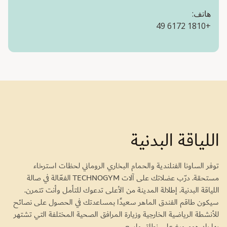
هاتف:
+49 6172 1810
اللياقة البدنية
توفر الساونا الفنلندية والحمام البخاري الروماني لحظات استرخاء
مستحقة. درّب عضلاتك على آلات TECHNOGYM الفعّالة في صالة
اللياقة البدنية. إطلالة المدينة من الأعلى تدعوك للتأمل وأنت تتمرن.
سيكون طاقم الفندق الماهر سعيدًا بمساعدتك في الحصول على نصائح
للأنشطة الرياضية الخارجية وزيارة المرافق الصحية المختلفة التي تشتهر
بها باد هومبورغ على نطاق واسع.