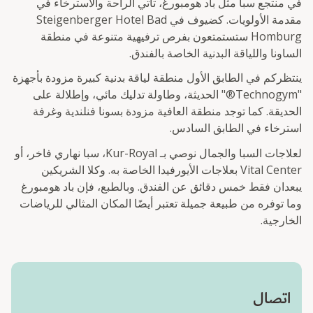
في منتجع سبا مثل باد هومبورغ، تأتي الراحة والاسترخاء في
مقدمة الأولويات. كضيوف في Steigenberger Hotel Bad
Homburg ستستمتعون بفرص ترفيهية متنوعة في منطقة
الساونا واللياقة البدنية الخاصة بالفندق.
ينتظركم في الطابق الأول منطقة لياقة بدنية كبيرة مزودة بأجهزة
"Technogym®" الحديثة، وطاولة تدليك مائي، وإطلالة على
الحديقة. كما توجد منطقة العافية مزودة بسونا فنلندية وغرفة
استرخاء في الطابق السادس.
لعلاجات السبا والجمال نوصي بـ Kur-Royal، سبا نهاري فاخر، أو
Vital Center بعلاجات الأيورفيدا الخاصة به. وكلا الشريكين
يبعدان فقط خمس دقائق عن الفندق. وبالطبع، فإن باد هومبورغ
وما توفره من طبيعة جميلة تعتبر أيضًا المكان المثالي للرياضات
الخارجية.
اتصال