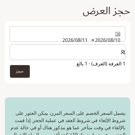
حجز العرض
10‏/08‏/2026
11‏/08‏/2026
حدد عدد الغرف والضيوف لإقامتك
1 الغرفة (الغرف) ⋅ 1 بالغ
حجز
يشمل السعر الخصم على السعر المرن. يمكن العثور على
شروط الإلغاء في شروط العقد في عملية الحجز. إذا قمت
بالإلغاء في وقت متأخر عما هو مذكور هناك أو في حالة عدم
الحضور، فسيتم استرداد 10٪ كحد أقصى من المبلغ الإجمالي