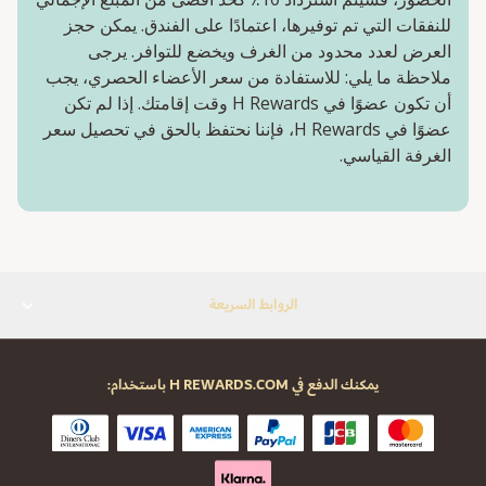
للنفقات التي تم توفيرها، اعتمادًا على الفندق. يمكن حجز
العرض لعدد محدود من الغرف ويخضع للتوافر. يرجى
ملاحظة ما يلي: للاستفادة من سعر الأعضاء الحصري، يجب
أن تكون عضوًا في H Rewards وقت إقامتك. إذا لم تكن
عضوًا في H Rewards، فإننا نحتفظ بالحق في تحصيل سعر
الغرفة القياسي.
الروابط السريعة
يمكنك الدفع في H REWARDS.COM باستخدام: