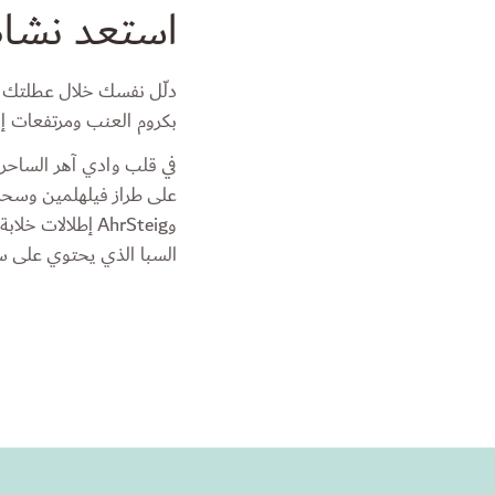
استعد نشاطك
دلّل نفسك خلال عطلتك الم
بكروم العنب ومرتفعات إي
في قلب وادي آهر الساحر، 
على طراز فيلهلمين وسحر 
وAhrSteig إطلا
السبا الذي يحتوي على سا