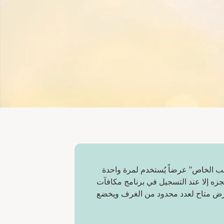
ب الخاص" عرضاً يُستخدم لمرة واحدة
زه إلا عند التسجيل في برنامج مكافآت
H Re. العرض متاح لعدد محدود من الغرف ويخضع