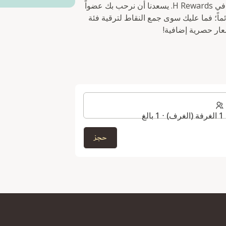
متاح للحجز الفوري لمرة واحدة فقط للأعضاء الجدد في H Rewards. يسعدنا أن نرحب بك عضواً
 تستمر المزايا دائماً؛ فما عليك سوى جمع النقاط لترقية فئة
ر حصرية إضافية!
1 الغرفة (الغرف) ⋅ 1 بالغ
حجز