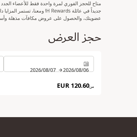
جديداً في عائلة H Rewards! ومعنا،
عضويتك، والحصول على عروض مكافآت مذهلة وأسعا
حجز العرض
06‏/08‏/2026
07‏/08‏/2026
120.60 EUR
من