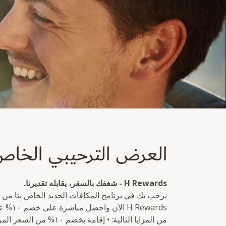
عرض الترحيب الخاص
العرض الترحيبي الخا
خصم 10% متاح لمرة واحدة وفوراً للأعضاء الجدد في برنامج H Rewards.
H Rewards - شغفك بالسفر، يقابله تقديرنا.
نرحب بك في برنامج المكافآت الجديد الخاص بنا من
Rewards
من المزايا التالية: • إقا