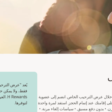
ص
يُعد "عرض الترحي
فقط، ولا يمكن حج
 خلال عرض الترحيب الخاص. انضم إلى عضوية
wards
H  الآن واحصل مباشرة على خصم ١٠% على إقامتك عند إتمام الحجز. استفد لمرة واحدة
لتوفرها.
مة بخصم ١٠% من السعر المرن. • بدون دفع مسبق. • سياسات إلغاء مرنة. •