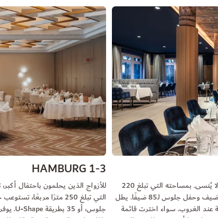
HAMBURG 1-3
مطعم Treudelberg هو المكان المثالي للاحتفال بزفاف لا يُنسى. بمساحته التي تبلغ 220
مترًا مربعًا، يوفر أجواءً أنيقة تتسع لاستقبال حتى 100 ضيف وحفل جلوس لـ85 ضيفًا. يطل
 عند الغروب. سواء اخترت قائمة
جلوس، أو