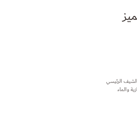
يز
ية والماء