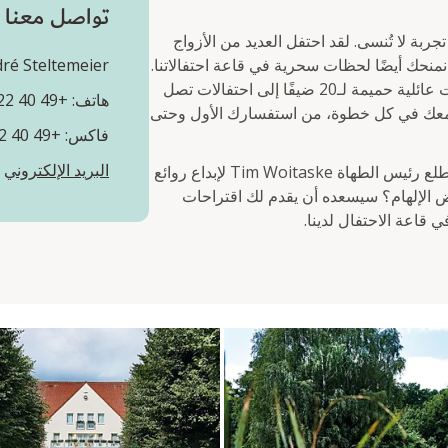
تواصل معنا
ة لا تُنسى. لقد احتفل العديد من الأزواج
نمنحك أيضًا لحظات سحرية في قاعة احتفالاتنا.
ré Steltemeier
نقدم أماكن لجميع أنواع حفلات الزفاف – من تجمعات عائلية حميمة لـ20 ضيفًا إلى احتفالات تصل
هاتف: +49 40 60822-8841
ون معك في كل خطوة، من استفسارك الأول وحتى
فاكس: +49 40 60822-8849
البريد الإلكتروني
سنجعل أجمل أيامك وليمة حقيقية لجميع الحواس. يتطلع رئيس الطهاة Tim Woitaske لإبداع روائع
لإلهام؟ سيسعده أن يقدم لك اقتراحات
ي قاعة الاحتفال لدينا.