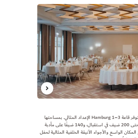
مراسم الزفاف
للأزواج الذين يحلمون باحتفال أكبر، توفر قاعة Hamburg 1–3 الإعداد المثالي. بمساحتها
مراسم الزفاف الخا
التي تبلغ 250 مترًا مربعًا، تستوعب حتى 200 ضيف في استقبال، و140 ضيفًا على مأدبة
ساحرة وتترك ذكري
 35 بطريقة U-Shape. يوفر المكان الواسع والأجواء الأنيقة الخلفية المثالية لحفل
نوفر صفوف من الكر