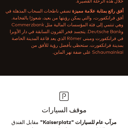
خلال هذه الرحلة القصيرة.
تضفي ناطحات السحاب المذهلة في
أفق رائع بمثابة علامة مميزة
أفق فرانكفورت، والتي يمكن رؤيتها من بعيد، شعورًا بالفخامة.
وهي تنتمي إلى فئة المؤسسات المالية مثل Commerzbank
وDeutsche Bank. يتجسد فخر القرون السابقة في دار الأوبرا
في فرانكفورت ومبنى Römer الذي يعد قاعة المدينة الخاصة
بمدينة فرانكفورت. ستحظى بأفضل رؤية للأفق من
Schaumainkai على ضفة نهر الماين.
موقف السيارات
مرآب عام للسيارات "Kaiserplatz"
مقابل الفندق