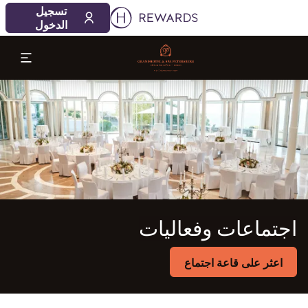
06‏/08‏/2026
07‏/08‏/2026
تسجيل
1 الغرفة (الغرف) ⋅ 1 بالغ
الدخول
لشريحة 1 من 1
اجتماعات وفعاليات
اعثر على قاعة اجتماع