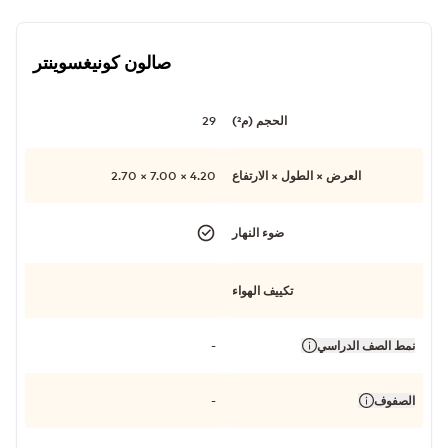
صالون كونيغسوينتر
الحجم (م²)
29
العرض × الطول × الارتفاع
4.20 × 7.00 × 2.70
ضوء النهار
تكييف الهواء
نمط الصف الدراسي
-
الصفوف
-