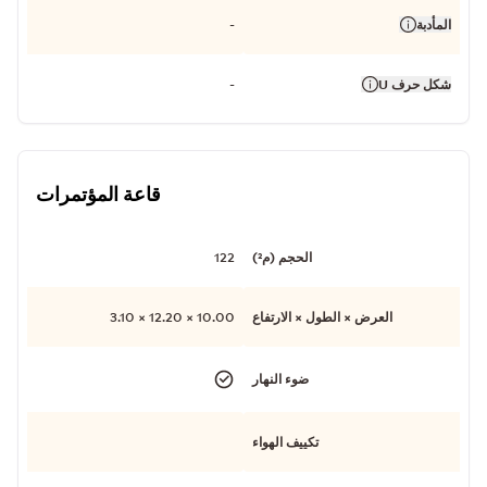
المأدبة
-
شكل حرف U
-
قاعة المؤتمرات
الحجم (م²)
122
العرض × الطول × الارتفاع
10.00 × 12.20 × 3.10
ضوء النهار
تكييف الهواء