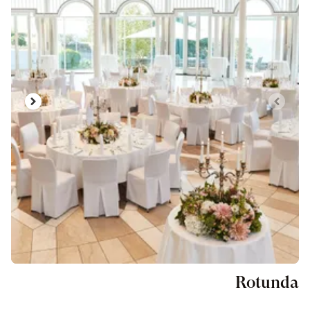
l
Rotunda