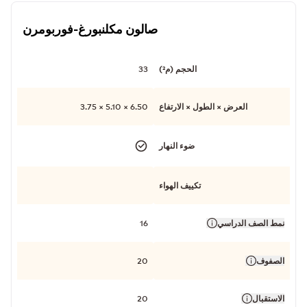
صالون مكلنبورغ-فوربومرن
الحجم (م²)
33
العرض × الطول × الارتفاع
6.50 × 5.10 × 3.75
ضوء النهار
تكييف الهواء
نمط الصف الدراسي
16
الصفوف
20
الاستقبال
20