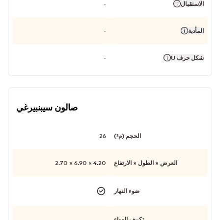
الاستقبال
-
المأدبة
-
شكل حرف U
-
صالون سيبنبيرغي
الحجم (م²)
26
العرض × الطول × الارتفاع
4.20 × 6.90 × 2.70
ضوء النهار
تكييف الهواء