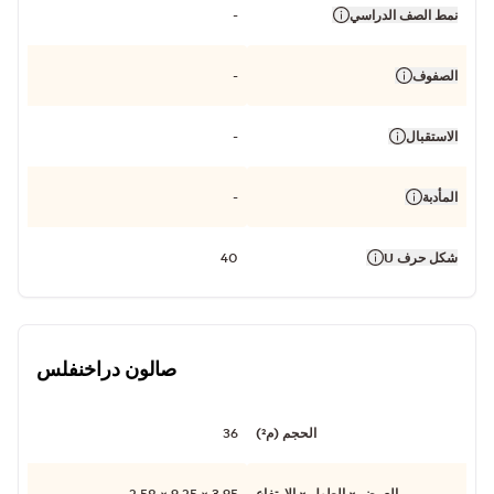
نمط الصف الدراسي
-
الصفوف
-
الاستقبال
-
المأدبة
-
شكل حرف U
40
صالون دراخنفلس
الحجم (م²)
36
العرض × الطول × الارتفاع
3.95 × 9.25 × 2.58