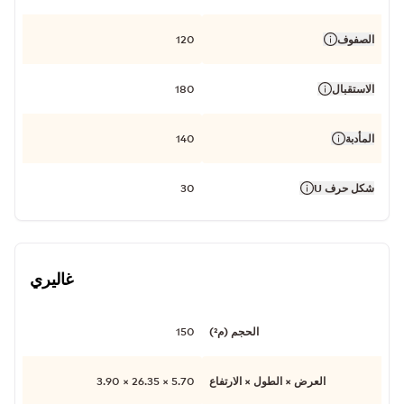
الصفوف
120
الاستقبال
180
المأدبة
140
شكل حرف U
30
غاليري
الحجم (م²)
150
العرض × الطول × الارتفاع
5.70 × 26.35 × 3.90