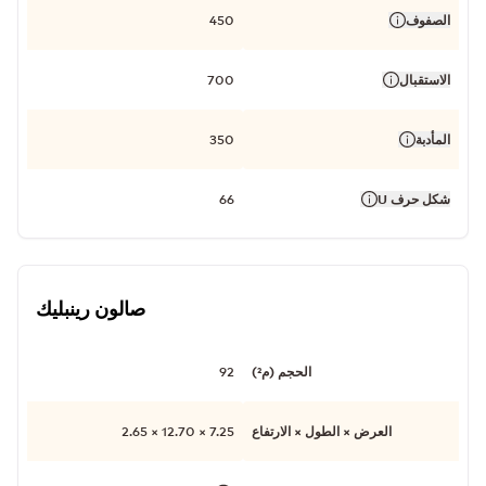
الصفوف
450
الاستقبال
700
المأدبة
350
شكل حرف U
66
صالون رينبليك
الحجم (م²)
92
العرض × الطول × الارتفاع
7.25 × 12.70 × 2.65