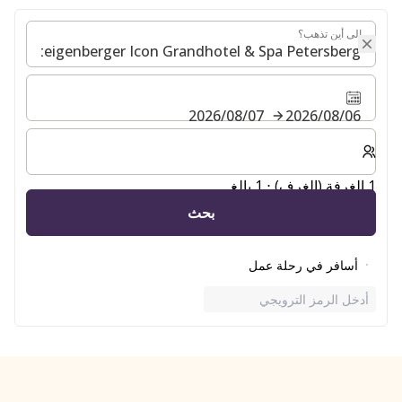
إلى أين تذهب؟
إلى أين تذهب؟
06‏/08‏/2026
07‏/08‏/2026
حدد عدد الغرف والضيوف لإقامتك
1 الغرفة (الغرف) ⋅ 1 بالغ
بحث
أسافر في رحلة عمل
أدخل الرمز الترويجي