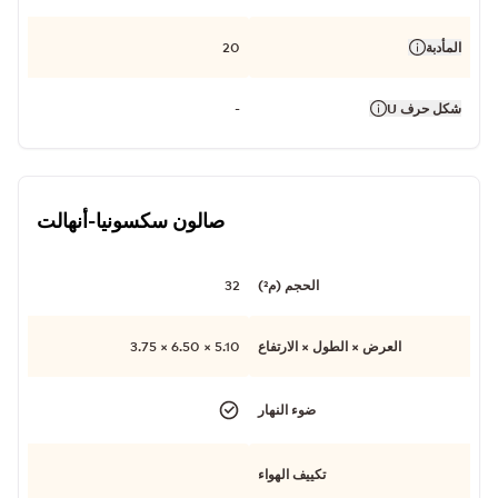
المأدبة
20
شكل حرف U
-
صالون سكسونيا-أنهالت
الحجم (م²)
32
العرض × الطول × الارتفاع
5.10 × 6.50 × 3.75
ضوء النهار
تكييف الهواء