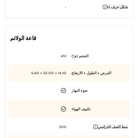
شكل حرف U
-
قاعة الولائم
الحجم (م²)
451
العرض × الطول × الارتفاع
14.10 × 32.00 × 4.40
ضوء النهار
تكييف الهواء
نمط الصف الدراسي
300