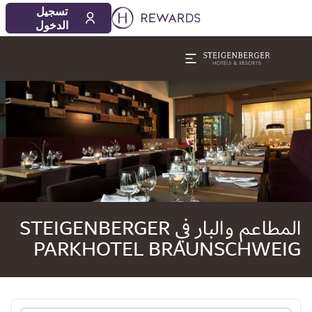
08‏/08‏/2026
09‏/08‏/2026
تسجيل
1 الغرفة (الغرف) ⋅ 1 بالغ
الدخول
لشريحة 1 من 1
المطاعم والبار في STEIGENBERGER
PARKHOTEL BRAUNSCHWEIG