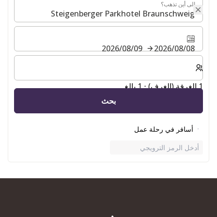
إلى أين تذهب؟
إلى أين تذهب؟
08‏/08‏/2026
09‏/08‏/2026
حدد عدد الغرف والضيوف لإقامتك
1 الغرفة (الغرف) ⋅ 1 بالغ
بحث
أسافر في رحلة عمل
أدخل الرمز الترويجي