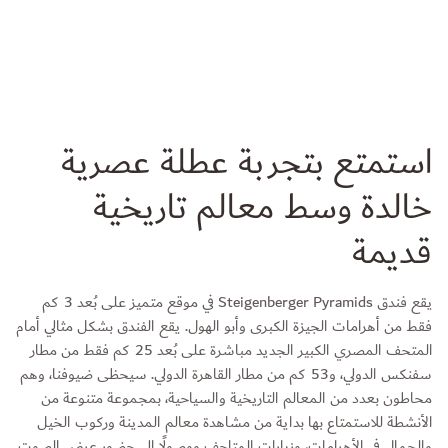
استمتع بتجربة عطلة عصرية
خالدة وسط معالم تاريخية
قديمة
يقع فندق Steigenberger Pyramids في موقع متميز على بُعد 3 كم
فقط من أهرامات الجيزة الكبرى وأبو الهول. يقع الفندق بشكل مثالي أمام
المتحف المصري الكبير الجديد مباشرة على بُعد 25 كم فقط من مطار
سفنكس الدولي، و53 كم من مطار القاهرة الدولي. سيحظى ضيوفنا، وهم
محاطون بعدد من المعالم التاريخية والسياحية، بمجموعة متنوعة من
الأنشطة للاستمتاع بها بداية من مشاهدة معالم المدينة وركوب الخيل
والجمال في الأهرامات، وزيارات المتاحف ووصولًا إلى حضور عرض الصوت