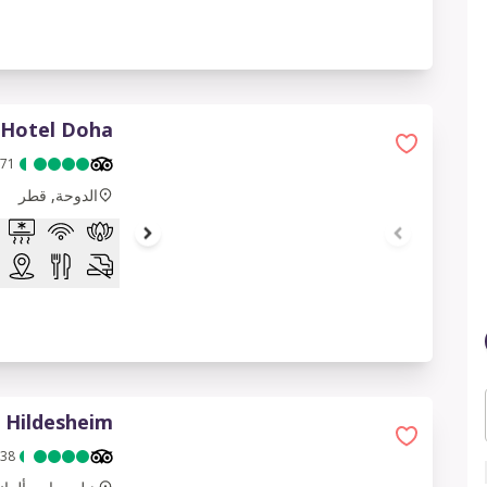
 Hotel Doha
1 of 7
371
الدوحة, قطر
l Hildesheim
1 of 7
38