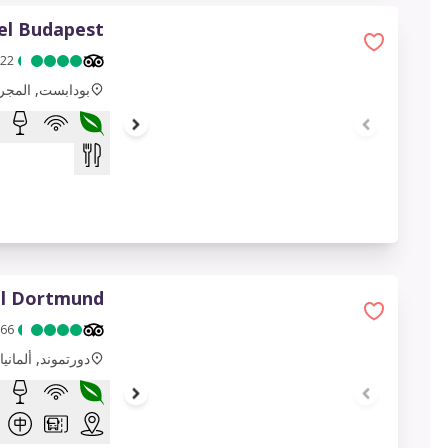
el Budapest
1 of 7
122
بودابست, المجر
el Dortmund
1 of 7
66
دورتموند, ألمانيا