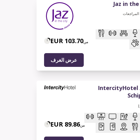
Jaz in th
المراجعات
103.70 EUR
من
عرض الغرف
IntercityHote
Schi
89.86 EUR
من