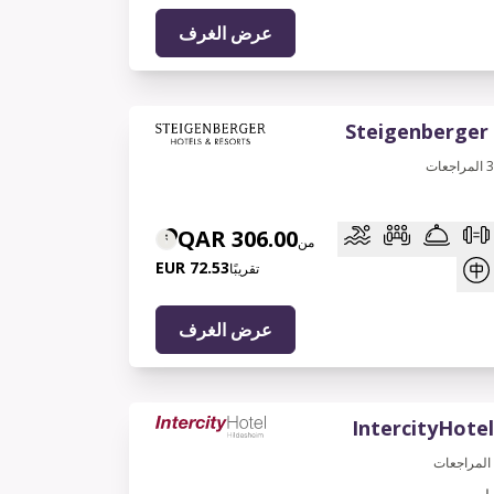
عرض الغرف
Steigenberger
المراجعات
306.00 QAR
من
72.53 EUR
تقريبًا
عرض الغرف
IntercityHote
المراجعات