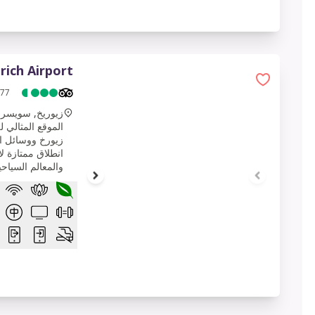
rich Airport
1 of 6
77
زيوريخ, سويسرا
الموقع المثالي 
زيورخ ووسائل ال
انطلاق ممتازة 
والمعالم السياحية