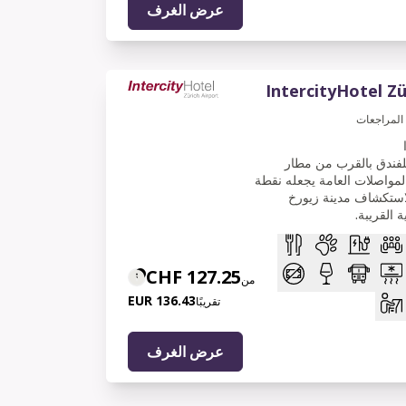
عرض الغرف
IntercityHotel Zü
المراجعات
للفندق بالقرب من مطار
مواصلات العامة يجعله نقطة
لاستكشاف مدينة زيورخ
 القريبة.
127.25 CHF
من
136.43 EUR
تقريبًا
عرض الغرف