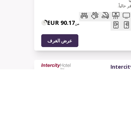
ا
حالياً.
90.17 EUR
من
عرض الغرف
Interci
المراجعات
بجوار محطة القطار الرئيسية،
 من وسط المدينة، المعرض
قريباً من أجمل معالم غراتس.
83.25 EUR
من