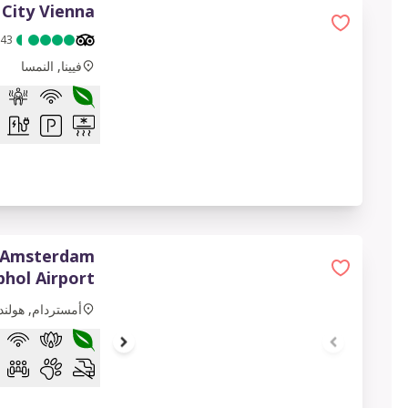
e City Vienna
43
فيينا, النمسا
l Amsterdam
1 of 9
phol Airport
أمستردام, هولندا