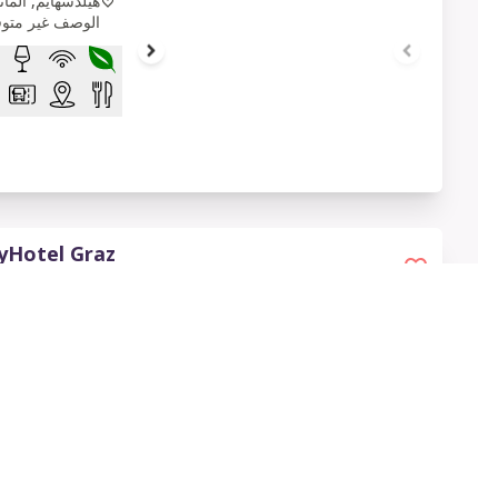
هيلدسهايم, ألماني
الوصف غير متوفر 
tyHotel Graz
1 of 7
110
غراتس, النمسا
الموقع المثالي 
على بُعد دقائق
والمطار، يجعلك 