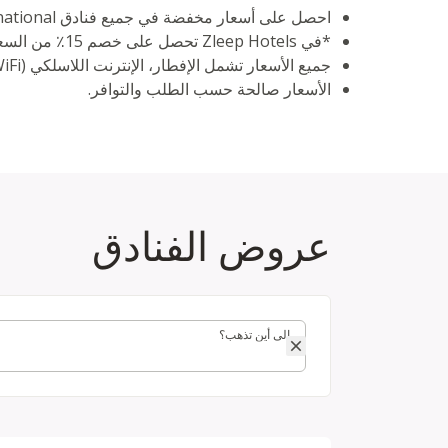
احصل على أسعار مخفضة في جميع فنادق H World International المشاركة*.
*في Zleep Hotels تحصل على خصم 15٪ من السعر اليومي
جميع الأسعار تشمل الإفطار، الإنترنت اللاسلكي (WiFi)، زجاجة ماء واحدة، وإلغاء مجاني حتى الساعة 6 مساءً.
الأسعار صالحة حسب الطلب والتوافر.
عروض الفنادق
إلى أين تذهب؟
إلى أين تذهب؟