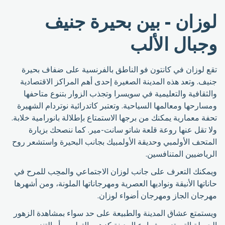
لوزان - بين بحيرة جنيف
وجبال الألب
تقع لوزان في كانتون فو الناطق بالفرنسية على ضفاف بحيرة
جنيف. وتعد هذه المدينة الصغيرة إحدى أهم المراكز الاقتصادية
والثقافية والتعليمية في سويسرا وتجذب الزوار بتنوع متاحفها
ومسارحها ومعالمها السياحية. وتعتبر كاتدرائية نوتردام الشهيرة
تحفة معمارية يمكنك من برجها الاستمتاع بإطلالة بانورامية خلابة.
ولا تقل عنها روعة قلعة شاتو سانت-مير. كما ننصحك بزيارة
المتحف الأولمبي وحديقة الأولمبيك بجانب البحيرة واستشعر روح
الرياضيين المتنافسين.
ويمكنك التعرف على جانب لوزان الاجتماعي والمحِب للمرح في
حاناتها الأنيقة ونواديها العصرية ومهرجاناتها الملونة، ومن أشهرها
مهرجان الجاز ومهرجان أضواء لوزان.
ويستمتع عشاق المدينة والطبيعة على حد سواء بمشاهدة الزهور