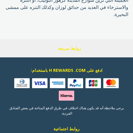
الجميلة التي تزين شوارع المدينة كزهور التوليب، أو التنزه
والاسترخاء في العديد من حدائق لوزان وكذلك التنزه على ممشى
البحيرة.
روابط سريعة
ادفع على H REWARDS .COM باستخدام:
يرجى ملاحظة أنه قد يكون هناك اختلاف في طرق الدفع المتاحة في بعض الفنادق
الفردية.
روابط اجتماعية