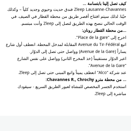
كيف تصل إلينا بابتسامة …
Zleep Lausanne-Chavannes فندق حديث وحيوي وجديد كلياً – وكذلك
حيّنا. لذلك سيتم افتتاح أقصر طريق من محطة القطار في الصيف. في
الوقت الحالي ننصح بهذه الطريق لتصل إلى Zleep وأنت مبتسم.
...من محطة القطار رونان:
اخرج إلى “Place de la gare”.
اتبع Avenue du Tir-Fédéral المقابلة لمدخل المحطة. انعطف أول شارع
يساراً (Avenue de la Gare) وواصل حتى تصل إلى الدوّار.
اعبر الدوّار مستقيماً (خذ المخرج الثاني) وواصل على نفس الشارع
“Avenue de la Gare”.
عند شركة “Alco” انعطف يميناً واتبع المبنى حتى تصل إلى Zleep.
… من محطة مترو Chavannes R., Chrochy:
استخدم الجسر المخصص للمشاة لعبور الطريق السريع - سيقودك
مباشرة إلى Zleep.