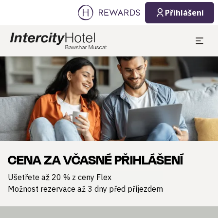
Přihlášení
Sklíčko 1 z 1
CENA ZA VČASNÉ PŘIHLÁŠENÍ
Ušetřete až 20 % z ceny Flex
Možnost rezervace až 3 dny před příjezdem