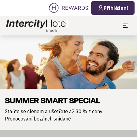
Přihlášení
Sklíčko 1 z 1
SUMMER SMART SPECIAL
Staňte se členem a ušetřete až 30 % z ceny
Přenocování bez/incl. snídaně