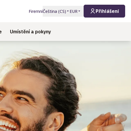
Přihlášení
Firemní
Čeština
(
CS
)
EUR
e
Umístění a pokyny