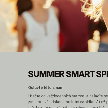
SUMMER SMART SP
SUMMER SMART SP
Staňte se členem a ušetřete až 30 % z ceny
Přenocování bez/incl. snídaně
Oslavte léto s námi!
Utečte od každodenních starostí a nalaďte se
jsme pro vás dokonalou letní nabídku! Ať už 
města, romantický pobyt ve dvou nebo služební