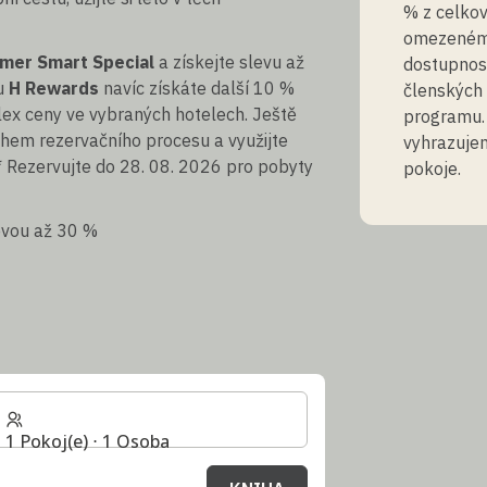
% z celkov
omezeném p
mer Smart Special
a získejte slevu až
dostupnost
mu
H Rewards
navíc získáte další 10 %
členských
lex ceny ve vybraných hotelech. Ještě
programu.
ěhem rezervačního procesu a využijte
vyhrazujem
 Rezervujte do 28. 08. 2026 pro pobyty
pokoje.
evou až 30 %
1 Pokoj(e) ⋅ 1 Osoba