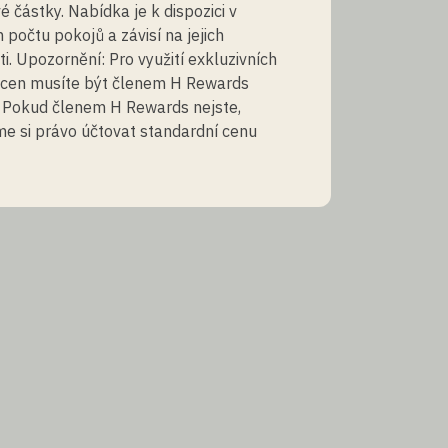
é částky. Nabídka je k dispozici v
očtu pokojů a závisí na jejich
i. Upozornění: Pro využití exkluzivních
 cen musíte být členem H Rewards
 Pokud členem H Rewards nejste,
e si právo účtovat standardní cenu