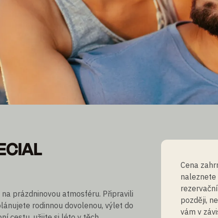
ECIAL
ECIAL
Cena zahrn
naleznete
rezervační
 na prázdninovou atmosféru. Připravili
později, n
plánujete rodinnou dovolenou, výlet do
vám v závi
 cestu, užijte si léto v těch