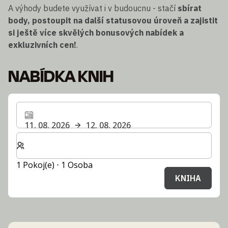
A výhody budete využívat i v budoucnu - stačí
sbírat
body, postoupit na další statusovou úroveň a zajistit
si ještě více skvělých bonusových nabídek a
exkluzivních cen!
.
NABÍDKA KNIH
11. 08. 2026
12. 08. 2026
Zvolte počet pokojů a hostů pro svůj pobyt
1 Pokoj(e) ⋅ 1 Osoba
KNIHA