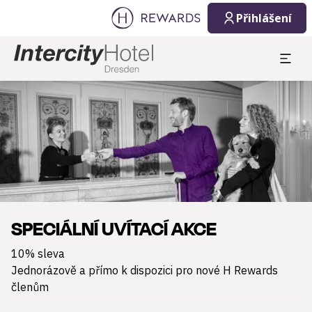
Přihlášení
Sklíčko 1 z 1
SPECIÁLNÍ UVÍTACÍ AKCE
10% sleva
Jednorázově a přímo k dispozici pro nové H Rewards
členům