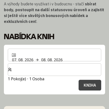
A výhody budete využívat i v budoucnu - stačí
sbírat
body, postoupit na další statusovou úroveň a zajistit
si ještě více skvělých bonusových nabídek a
exkluzivních cen!
.
NABÍDKA KNIH
07. 08. 2026
08. 08. 2026
Zvolte počet pokojů a hostů pro svůj pobyt
1 Pokoj(e) ⋅ 1 Osoba
KNIHA