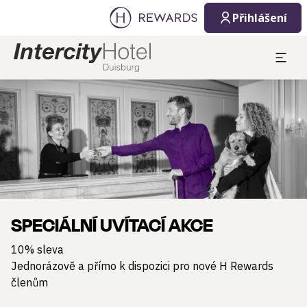
Přihlášení
Sklíčko 1 z 1
SPECIÁLNÍ UVÍTACÍ AKCE
10% sleva
Jednorázově a přímo k dispozici pro nové H Rewards
členům