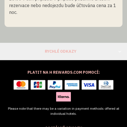
rezervace nebo nedojezdu bude účtována cena za 1
noc.
RYCHLÉ ODKAZY
PLATIT NA H REWARDS.COM POMOCÍ:
Please note that there may be a variation in payment methods offered at
individual hotels.