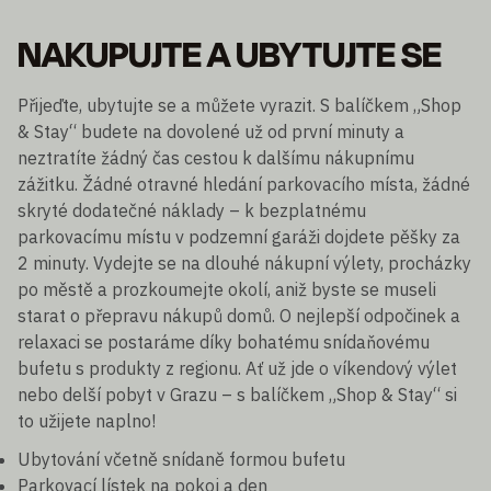
NAKUPUJTE A UBYTUJTE SE
Přijeďte, ubytujte se a můžete vyrazit. S balíčkem „Shop
& Stay“ budete na dovolené už od první minuty a
neztratíte žádný čas cestou k dalšímu nákupnímu
zážitku. Žádné otravné hledání parkovacího místa, žádné
skryté dodatečné náklady – k bezplatnému
parkovacímu místu v podzemní garáži dojdete pěšky za
2 minuty. Vydejte se na dlouhé nákupní výlety, procházky
po městě a prozkoumejte okolí, aniž byste se museli
starat o přepravu nákupů domů. O nejlepší odpočinek a
relaxaci se postaráme díky bohatému snídaňovému
bufetu s produkty z regionu. Ať už jde o víkendový výlet
nebo delší pobyt v Grazu – s balíčkem „Shop & Stay“ si
to užijete naplno!
Ubytování včetně snídaně formou bufetu
Parkovací lístek na pokoj a den