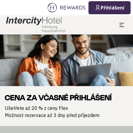
Přihlášení
Sklíčko 1 z 1
CENA ZA VČASNÉ PŘIHLÁŠENÍ
Ušetřete až 20 % z ceny Flex
Možnost rezervace až 3 dny před příjezdem