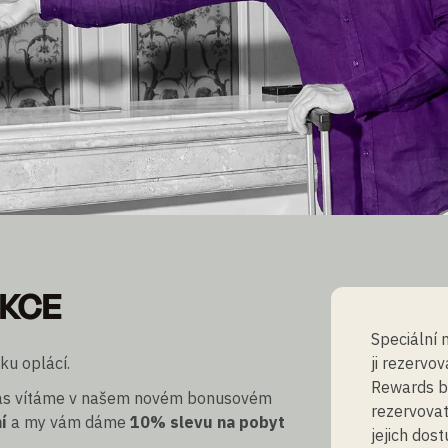
 AKCE
AKCE
ds členům
Speciální 
ku oplácí.
ji rezervo
Rewards b
 vás vítáme v našem novém bonusovém
rezervovat
í
a my vám dáme
10% slevu na pobyt
jejich dost