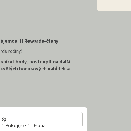
zájemce. H Rewards-členy
rds rodiny!
í
sbírat body, postoupit na další
e skvělých bonusových nabídek a
1 Pokoj(e) ⋅ 1 Osoba