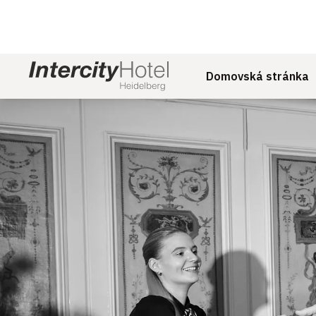
Domovská stránka
Sklíčko 1 z 1