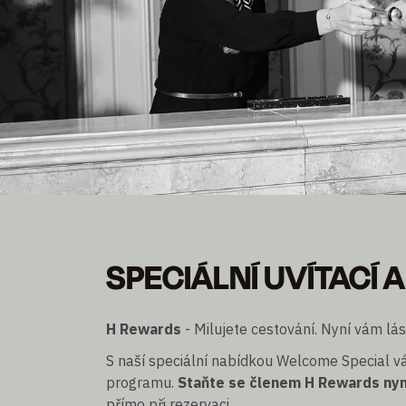
SPECIÁLNÍ UVÍTACÍ
SPECIÁLNÍ UVÍTACÍ 
10% sleva
Jednorázově a přímo k dispozici pro nové H Rewar
H Rewards
- Milujete cestování. Nyní vám lás
S naší speciální nabídkou Welcome Special
programu.
Staňte se členem H Rewards nyn
přímo při rezervaci.