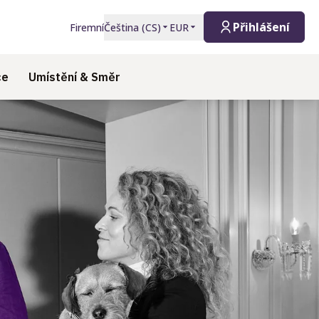
Přihlášení
Firemní
Čeština
(
CS
)
EUR
ce
Umístění & Směr