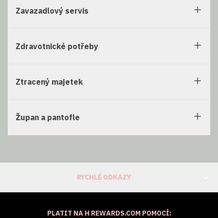
Zavazadlový servis
Zdravotnické potřeby
Ztracený majetek
Župan a pantofle
RYCHLÉ ODKAZY
PLATIT NA H REWARDS.COM POMOCÍ: