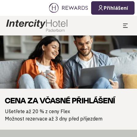
Přihlášení
Sklíčko 1 z 1
CENA ZA VČASNÉ PŘIHLÁŠENÍ
Ušetřete až 20 % z ceny Flex
Možnost rezervace až 3 dny před příjezdem