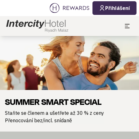
Přihlášení
Sklíčko 1 z 1
SUMMER SMART SPECIAL
Staňte se členem a ušetřete až 30 % z ceny
Přenocování bez/incl. snídaně