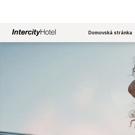
Domovská stránka
Sklíčko 1 z 1