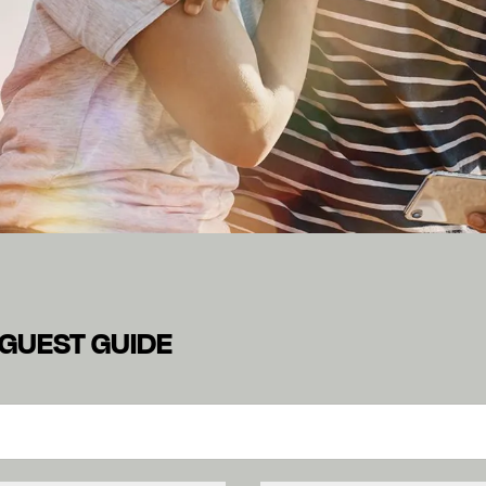
ALALAH GUEST GUIDE
mací týkajících se vašeho pobytu v jednom z našich hotelů. H
 GUEST GUIDE