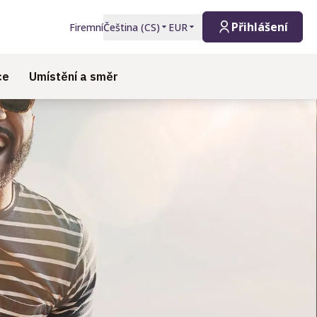
Přihlášení
Firemní
Čeština
(
CS
)
EUR
ce
Umístění a směr