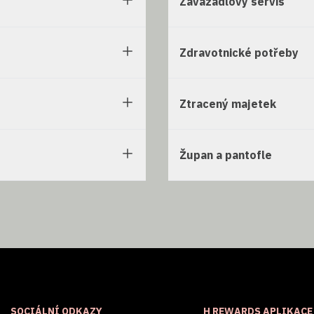
Zavazadlový servis
Zdravotnické potřeby
Ztracený majetek
Župan a pantofle
SOCIÁLNÍ ODKAZY
H REWARDS APLIKACE