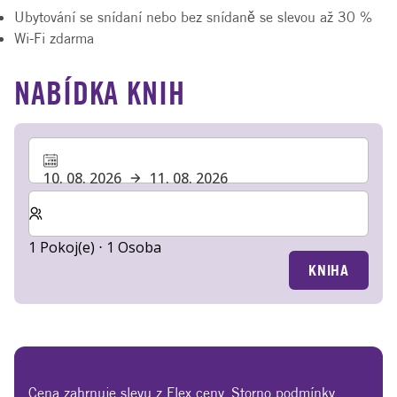
Ubytování se snídaní nebo bez snídaně se slevou až 30 %
Wi-Fi zdarma
NABÍDKA KNIH
10. 08. 2026
11. 08. 2026
Zvolte počet pokojů a hostů pro svůj pobyt
1 Pokoj(e) ⋅ 1 Osoba
KNIHA
Cena zahrnuje slevu z Flex ceny. Storno podmínky