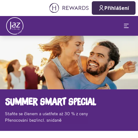
Přihlášení
Sklíčko 1 z 1
SUMMER SMART SPECIAL
Staňte se členem a ušetřete až 30 % z ceny
Přenocování bez/incl. snídaně