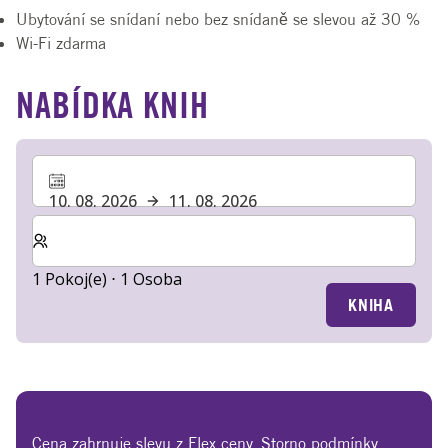
Ubytování se snídaní nebo bez snídaně se slevou až 30 %
Wi-Fi zdarma
NABÍDKA KNIH
10. 08. 2026
11. 08. 2026
Zvolte počet pokojů a hostů pro svůj pobyt
1 Pokoj(e) ⋅ 1 Osoba
KNIHA
Cena zahrnuje slevu z Flex ceny. Storno podmínky