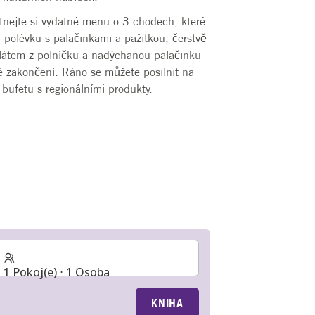
tnejte si vydatné menu o 3 chodech, které
 polévku s palačinkami a pažitkou, čerstvě
alátem z polníčku a nadýchanou palačinku
 zakončení. Ráno se můžete posilnit na
bufetu s regionálními produkty.
1 Pokoj(e) ⋅ 1 Osoba
KNIHA