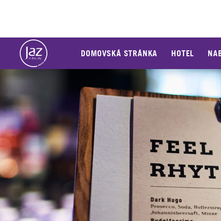
DOMOVSKÁ STRÁNKA
HOTEL
NA
Sklíčko 1 z 1