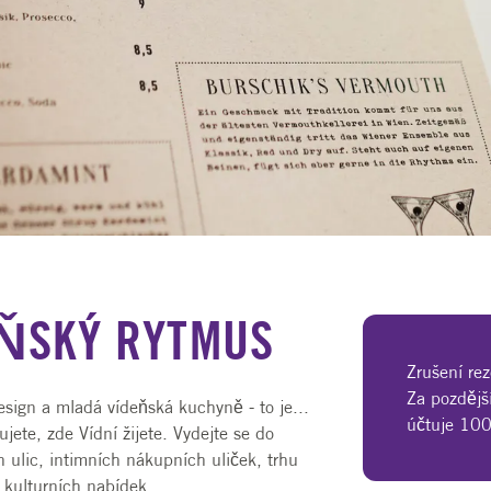
KÝ RYTMUS
EŇSKÝ RYTMUS
Zrušení re
Za pozdějš
esign a mladá vídeňská kuchyně - to je...
účtuje 100
jete, zde Vídní žijete. Vydejte se do
 ulic, intimních nákupních uliček, trhu
kulturních nabídek.