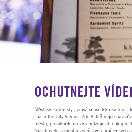
OCHUTNEJTE VÍDEŇS
OCHUTNEJTE VÍD
Přenocování včetně snídaně
tříchodové menu s tradiční vídeňskou kuchyní
Městský životní styl, pravá sousedská kultura, d
Jaz in the City Vienna. Zde Vídeň nejen navštěvu
města, pronikněte do víru pulzujících nákupních
Naschmarkt a mnoha vídeňských uměleckých a 