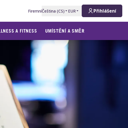
Přihlášení
Firemní
Čeština
(
CS
)
EUR
LNESS A FITNESS
UMÍSTĚNÍ A SMĚR