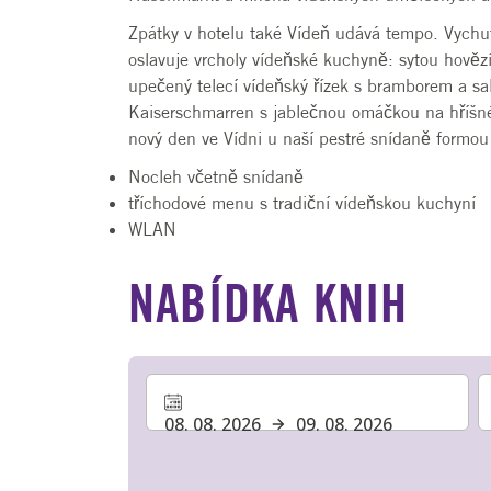
Zpátky v hotelu také Vídeň udává tempo. Vychu
oslavuje vrcholy vídeňské kuchyně: sytou hovězí
upečený telecí vídeňský řízek s bramborem a s
Kaiserschmarren s jablečnou omáčkou na hříšné
nový den ve Vídni u naší pestré snídaně formou 
Nocleh včetně snídaně
tříchodové menu s tradiční vídeňskou kuchyní
WLAN
NABÍDKA KNIH
08. 08. 2026
09. 08. 2026