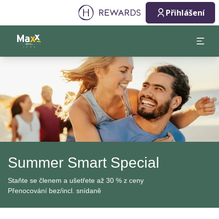
Přihlášení
Sklíčko 1 z 1
Summer Smart Special
Staňte se členem a ušetřete až 30 % z ceny
Přenocování bez/incl. snídaně