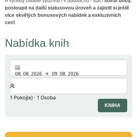
A výhody budete využívat i v budoucnu - stačí
sbírat body,
postoupit na další statusovou úroveň a zajistit si ještě
více skvělých bonusových nabídek a exkluzivních
cen!
.
Nabídka knih
08. 08. 2026
09. 08. 2026
Zvolte počet pokojů a hostů pro svůj pobyt
1 Pokoj(e) ⋅ 1 Osoba
KNIHA