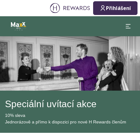
Přihlášení
Sklíčko 1 z 1
Speciální uvítací akce
10% sleva
Jednorázově a přímo k dispozici pro nové H Rewards členům