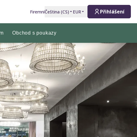
Přihlášení
Firemní
Čeština
(
CS
)
EUR
am
Obchod s poukazy