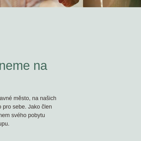
aneme na
 slavné město, na našich
 pro sebe. Jako člen
ěhem svého pobytu
upu.