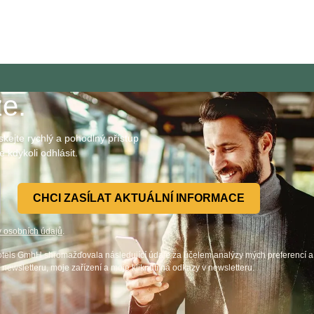
ze.
skejte rychlý a pohodlný přístup
 kdykoli odhlásit.
CHCI ZASÍLAT AKTUÁLNÍ INFORMACE
 osobních údajů
.
otels GmbH shromažďovala následující údaje za účelem analýzy mých preferencí a 
newsletteru, moje zařízení a moje kliknutí na odkazy v newsletteru.