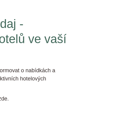
aj -
otelů ve vaší
ormovat o nabídkách a
ktivních hotelových
zde.