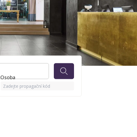
m H
1 Osoba
Zadejte propagační kód