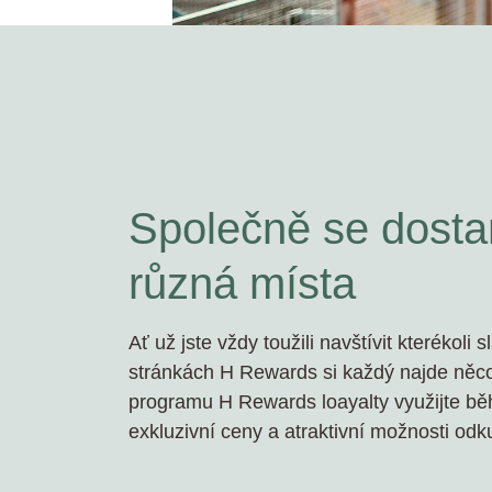
Společně se dost
různá místa
Ať už jste vždy toužili navštívit kterékoli
stránkách H Rewards si každý najde něco
programu H Rewards loayalty využijte b
exkluzivní ceny a atraktivní možnosti odk