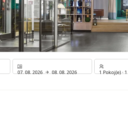
em více - se Zpravodaje
07. 08. 2026
08. 08. 2026
1 Pokoj(e) ⋅ 
ELU & VOUCHER!