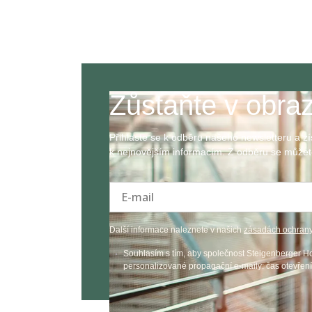
Zůstaňte v obra
Přihlaste se k odběru našeho newsletteru a zí
k nejnovějším informacím. Z odběru se můžete
E-mail
Další informace naleznete v našich
zásadách ochrany
Souhlasím s tím, aby společnost Steigenberger H
personalizované propagační e-maily: čas otevření 