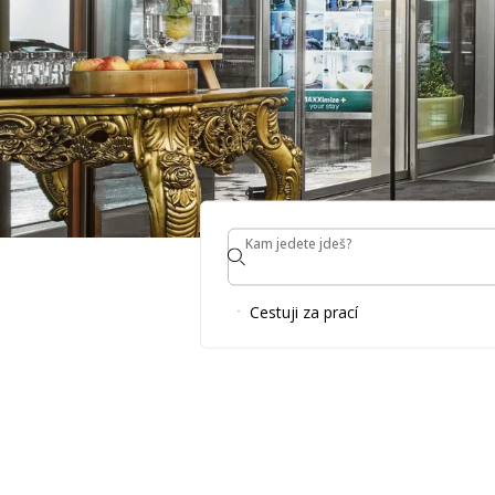
Kam jedete jdeš?
Kam jedete jdeš?
MAXX Hotels & mnoh
Cestuji za prací
Rewards
NENECHTE SI UJÍT ŽÁDNOU NABÍDKU HOT