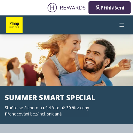
Přihlášení
Sklíčko 1 z 1
SUMMER SMART SPECIAL
Staňte se členem a ušetřete až 30 % z ceny
Přenocování bez/incl. snídaně