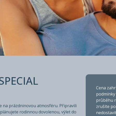
MART SPECI
SPECIAL
Cena zahrn
podmínky 
průběhu r
e na prázdninovou atmosféru. Připravili
zrušíte po
 plánujete rodinnou dovolenou, výlet do
nedostavít