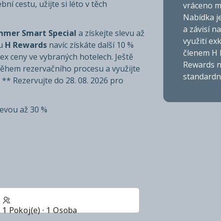
í cestu, užijte si léto v těch
vráceno m
Nabídka j
a závisí n
mer Smart Special
a získejte slevu až
využití ex
mu
H Rewards
navíc získáte další 10 %
členem H 
lex ceny ve vybraných hotelech. Ještě
Rewards n
během rezervačního procesu a využijte
standardn
* Rezervujte do 28. 08. 2026 pro
levou až 30 %
1 Pokoj(e) ⋅ 1 Osoba