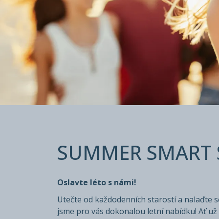
SUMMER S
SUMMER SMART 
Staňte se členem a ušetřete až 30 % z ceny
Přenocování bez/incl. snídaně
Oslavte léto s námi!
Utečte od každodenních starostí a nalaďte s
jsme pro vás dokonalou letní nabídku! Ať už