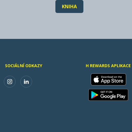
KNIHA
SOCIÁLNÍ ODKAZY
H REWARDS APLIKACE