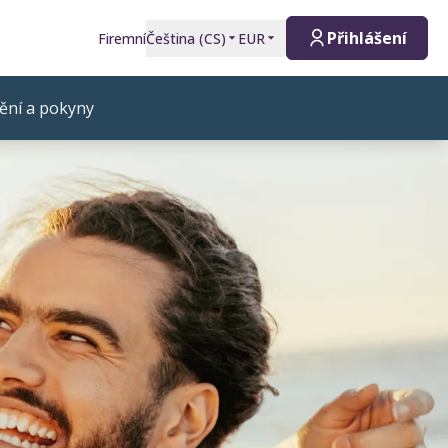
Přihlášení
Firemní
Čeština
(
CS
)
EUR
ění a pokyny