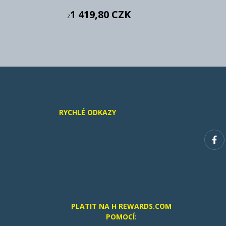
1 419,80 CZK
z
RYCHLÉ ODKAZY
PLATIT NA H REWARDS.COM
POMOCÍ: