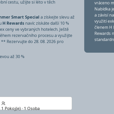
í cestu, užijte si léto v těch
vráceno m
Nabídka j
a závisí n
mer Smart Special
a získejte slevu až
využití ex
mu
H Rewards
navíc získáte další 10 %
členem H 
lex ceny ve vybraných hotelech. Ještě
Rewards n
během rezervačního procesu a využijte
standardn
* Rezervujte do 28. 08. 2026 pro
levou až 30 %
1 Pokoj(e) ⋅ 1 Osoba