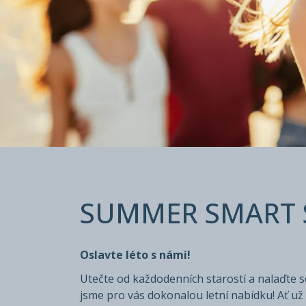
SUMMER S
SUMMER SMART 
Staňte se členem a ušetřete až 30 % z ceny
Přenocování bez/incl. snídaně
Oslavte léto s námi!
Utečte od každodenních starostí a nalaďte s
jsme pro vás dokonalou letní nabídku! Ať už