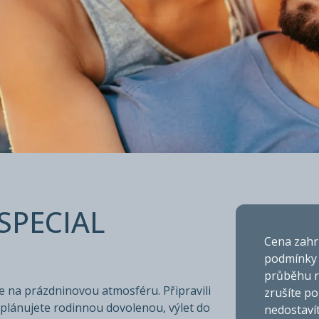
MART SPECI
SPECIAL
Cena zahrn
podmínky 
průběhu r
e na prázdninovou atmosféru. Připravili
zrušíte po
 plánujete rodinnou dovolenou, výlet do
nedostavít