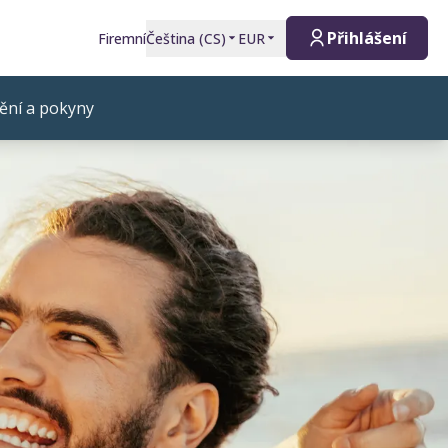
Přihlášení
Firemní
Čeština
(
CS
)
EUR
ění a pokyny