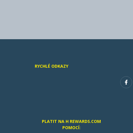
RYCHLÉ ODKAZY
PLATIT NA H REWARDS.COM
POMOCÍ: