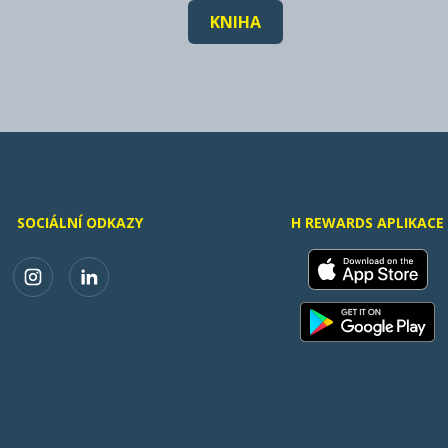
KNIHA
SOCIÁLNÍ ODKAZY
H REWARDS APLIKACE