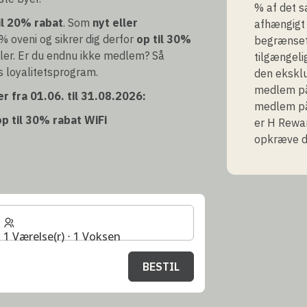
% af det s
il 20% rabat
. Som
nyt eller
afhængigt 
% oveni og sikrer dig derfor
op til 30%
begrænset 
ler. Er du endnu ikke medlem? Så
tilgængeli
s loyalitetsprogram.
den ekskl
medlem på 
r fra 01.06. til 31.08.2026:
medlem på 
p til 30% rabat
WiFi
er H Rewar
opkræve d
1 Værelse(r) ⋅ 1 Voksen
BESTIL