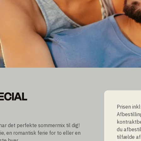
ECIAL
ECIAL
Prisen ink
Afbestilli
kontraktbe
 har det perfekte sommermix til dig!
du afbestil
e, en romantisk ferie for to eller en
tilfælde a
te byer.