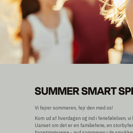
SUMMER SMART SP
SUMMER SMART SP
Bliv medlem og spar op til 30% rabat
Overnatning ekskl./incl. morgenmad
Vi fejrer sommeren, fejr den med os!
Kom ud af hverdagen og ind i feriefølelsen, vi
Uanset om det er en familieferie, en storbyferi
forretningsrejse - nyd sommeren i de smukkes