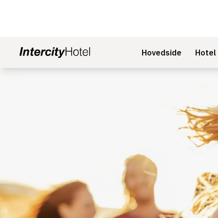
Hovedside
Hotel
Slide 1 af 1