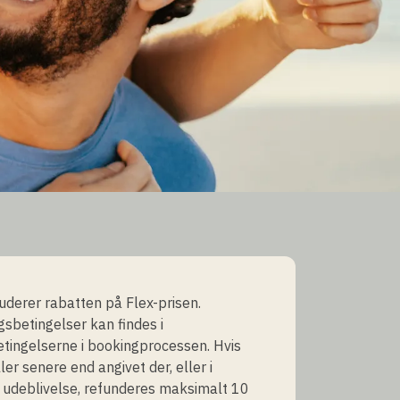
luderer rabatten på Flex-prisen.
ngsbetingelser kan findes i
tingelserne i bookingprocessen. Hvis
ler senere end angivet der, eller i
f udeblivelse, refunderes maksimalt 10