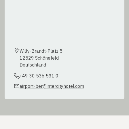
Willy-Brandt-Platz 5

12529 Schönefeld

Deutschland
+49 30 536 531 0
airport-ber@intercityhotel.com