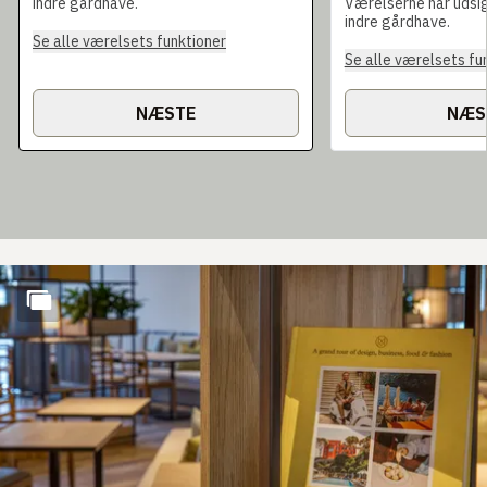
indre gårdhave.
Værelserne har udsig
indre gårdhave.
Se alle værelsets funktioner
Se alle værelsets fu
NÆSTE
NÆS