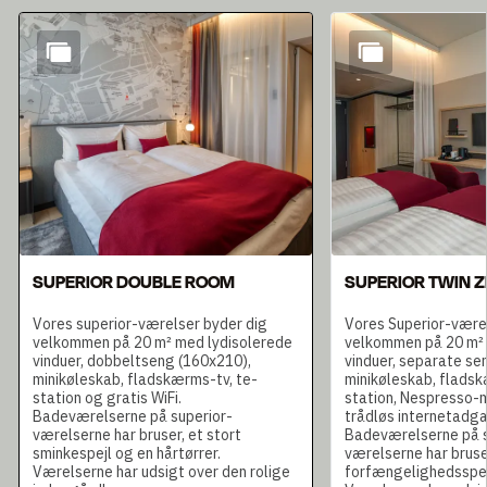
Slide 1 af 6
SUPERIOR DOUBLE ROOM
SUPERIOR TWIN 
Vores superior-værelser byder dig
Vores Superior-være
velkommen på 20 m² med lydisolerede
velkommen på 20 m² 
vinduer, dobbeltseng (160x210),
vinduer, separate se
minikøleskab, fladskærms-tv, te-
minikøleskab, fladsk
station og gratis WiFi.
station, Nespresso-m
Badeværelserne på superior-
trådløs internetadga
værelserne har bruser, et stort
Badeværelserne på s
sminkespejl og en hårtørrer.
værelserne har bruser
Værelserne har udsigt over den rolige
forfængelighedsspejl