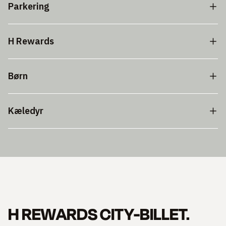
Parkering
H Rewards
Børn
Kæledyr
H REWARDS CITY-BILLET.