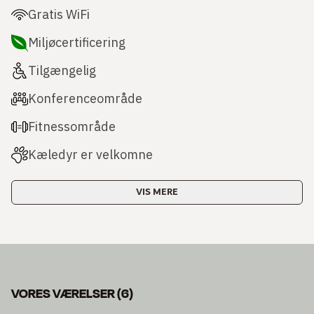
Gratis WiFi
Miljøcertificering
Tilgængelig
Konferenceområde
Fitnessområde
Kæledyr er velkomne
VIS MERE
VORES VÆRELSER
(
6
)