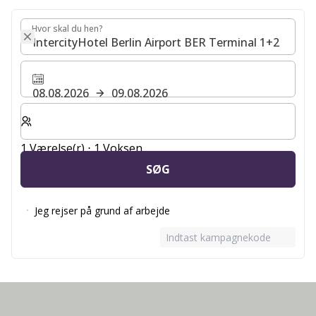
Hvor skal du hen?
Hvor skal du hen?
08.08.2026
09.08.2026
Vælg antal værelser og gæster til dit ophold
1 Værelse(r) ⋅ 1 Voksen
SØG
Jeg rejser på grund af arbejde
Indtast kampagnekode