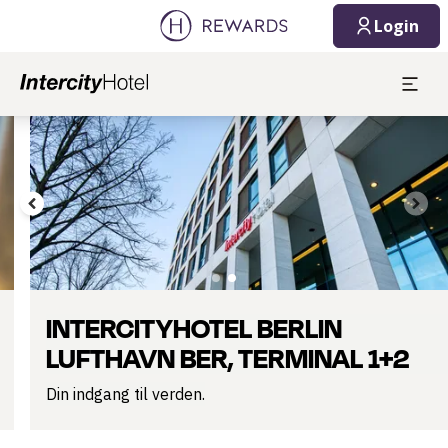
08.08.2026
09.08.2026
Login
1 Værelse(r) ⋅ 1 Voksen
Slide 2 af 2
INTERCITYHOTEL BERLIN
LUFTHAVN BER, TERMINAL 1+2
Din indgang til verden.