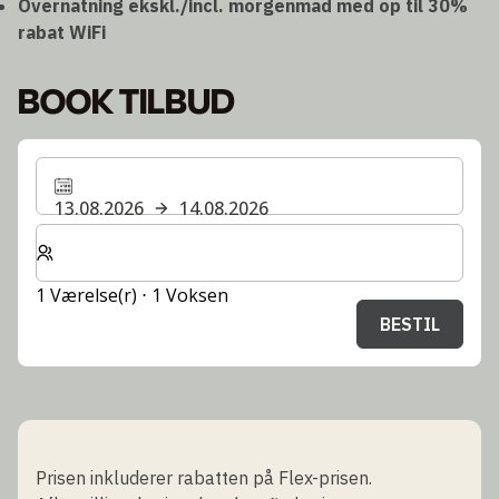
Overnatning ekskl./incl. morgenmad med op til 30%
rabat
WiFi
BOOK TILBUD
13.08.2026
14.08.2026
Vælg antal værelser og gæster til dit ophold
1 Værelse(r) ⋅ 1 Voksen
BESTIL
Prisen inkluderer rabatten på Flex-prisen.