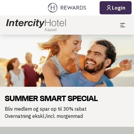
Login
Slide 1 af 1
SUMMER SMART SPECIAL
Bliv medlem og spar op til 30% rabat
Overnatning ekskl./incl. morgenmad