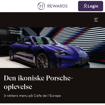
Login
Slide 1 af 1
Den ikoniske Porsche-
oplevelse
3-retters menu på Cafe de l'Europe