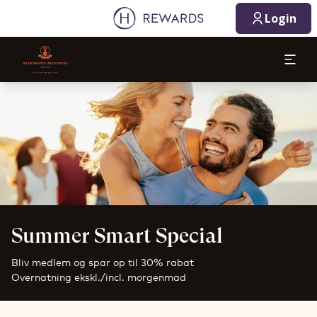
Login
Slide 1 af 1
Summer Smart Special
Bliv medlem og spar op til 30% rabat
Overnatning ekskl./incl. morgenmad