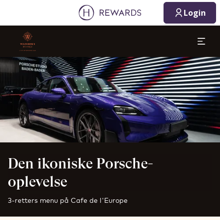
Login
Slide 1 af 1
Den ikoniske Porsche-
oplevelse
3-retters menu på Cafe de l'Europe