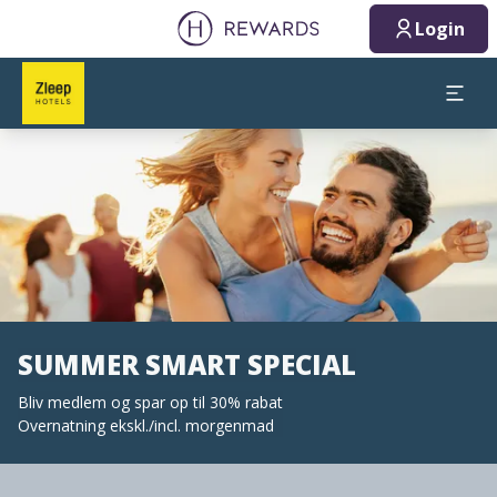
Login
Slide 1 af 1
SUMMER SMART SPECIAL
Bliv medlem og spar op til 30% rabat
Overnatning ekskl./incl. morgenmad