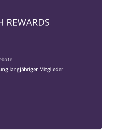
 H REWARDS
ebote
ng langjähriger Mitglieder