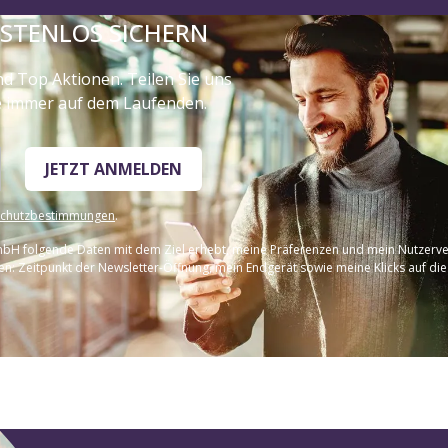
OSTENLOS SICHERN
nd Top Aktionen. Teilen Sie uns
ie immer auf dem Laufenden.
JETZT ANMELDEN
schutzbestimmungen
.
 GmbH folgende Daten mit dem Ziel erhebt, meine Präferenzen und mein Nutzerver
n: Zeitpunkt der Newsletter-Öffnung, mein Endgerät sowie meine Klicks auf die