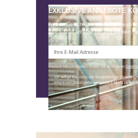
EXKLUSIVE ANGEBOTE K
Freuen Sie sich über exklusive Deals u
Ihre E-Mail Adresse mit und bleiben S
Ihre E-Mail Adresse
Weitere Informationen finden Sie in unseren
Daten
Ich willige ein, dass die Steigenberger Hotels
interessensbezogene werbliche E-Mails zu sende