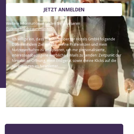
JETZT ANMELDEN
Weitere Informationen finden Sie in unseren
Datenschutzbestimmungen
.
Ich willige ein, dass die Steigenberger Hotels GmbH folgende
Daten mit dem Ziel erhebt, meine Präferenzen und mein
Nutzerverhalten zu analysieren, um mir personalisierte,
interessensbezogene werbliche E-Mails zu senden: Zeitpunkt der
Newsletter-Öffnung, mein Endgerät sowie meine Klicks auf die
Verlinkungen im Newsletter.