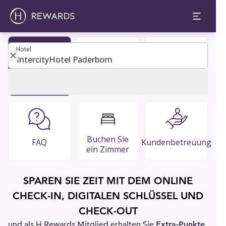
Hotel
Hotel
Mitglied
Restaurants
Guest Guide
werden
& Bars
Buchen Sie
FAQ
Kundenbetreuung
ein Zimmer
SPAREN SIE ZEIT MIT DEM ONLINE
CHECK-IN, DIGITALEN SCHLÜSSEL UND
CHECK-OUT
und als H Rewards Mitglied erhalten Sie
Extra-Punkte