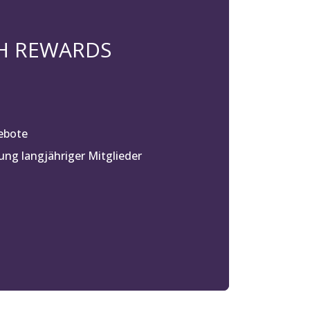
 H REWARDS
ebote
ng langjähriger Mitglieder