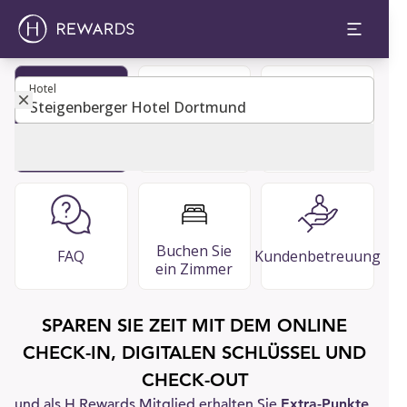
Hotel
Hotel
Mitglied
Restaurants
Guest Guide
werden
& Bars
Buchen Sie
FAQ
Kundenbetreuung
ein Zimmer
SPAREN SIE ZEIT MIT DEM ONLINE
CHECK-IN, DIGITALEN SCHLÜSSEL UND
CHECK-OUT
und als H Rewards Mitglied erhalten Sie
Extra-Punkte