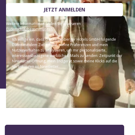
JETZT ANMELDEN
Weitere Informationen finden Sie in unseren
Datenschutzbestimmungen
.
Ich willige ein, dass die Steigenberger Hotels GmbH folgende
Daten mit dem Ziel erhebt, meine Präferenzen und mein
Nutzerverhalten zu analysieren, um mir personalisierte,
interessensbezogene werbliche E-Mails zu senden: Zeitpunkt der
Newsletter-Öffnung, mein Endgerät sowie meine Klicks auf die
Verlinkungen im Newsletter.