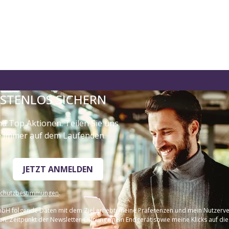
OSTENLOS SICHERN
nd Top Aktionen. Teilen Sie uns
ie immer auf dem Laufenden.
JETZT ANMELDEN
schutzbestimmungen
.
 GmbH folgende Daten mit dem Ziel erhebt, meine Präferenzen und mein Nutzerver
n: Zeitpunkt der Newsletter-Öffnung, mein Endgerät sowie meine Klicks auf die