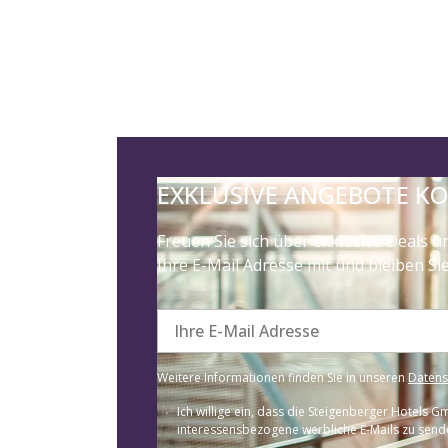
EXKLUSIVE ANGEBOTE K
Freuen Sie sich über exklusive Deals u
Ihre E-Mail Adresse mit und bleiben S
Ihre E-Mail Adresse
Weitere Informationen finden Sie in unseren
Daten
Ich willige ein, dass die Steigenberger Hotels
interessensbezogene werbliche E-Mails zu sende