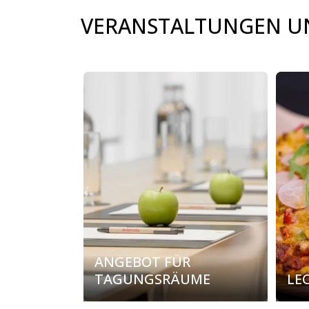
VERANSTALTUNGEN UN
carousel.aria_current_slide
ANGEBOT FÜR
TAGUNGSRÄUME
LE