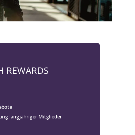
 H REWARDS
ebote
ng langjähriger Mitglieder