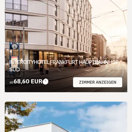
INTERCITYHOTEL FRANKFURT HAUPTBAHNHOF
SÜD
68,60 EUR
ZIMMER ANZEIGEN
ab