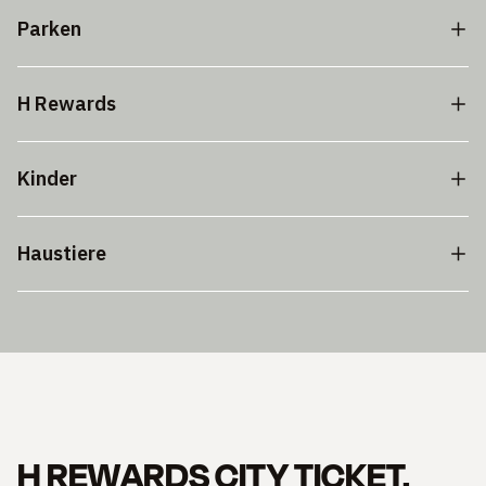
Parken
H Rewards
Kinder
Haustiere
H REWARDS CITY TICKET.