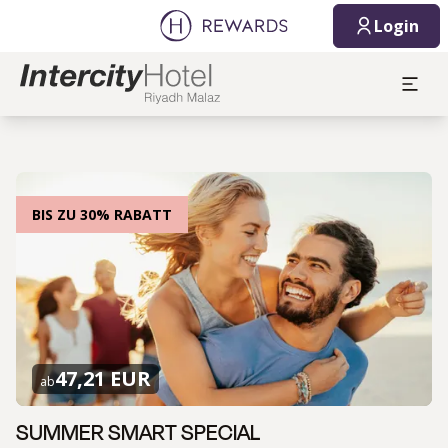
Login
BIS ZU 30% RABATT
47,21 EUR
ab
SUMMER SMART SPECIAL