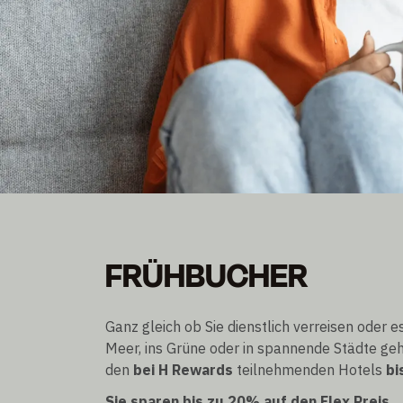
FRÜHBUCHERPREI
FRÜHBUCHER
Bis zu 20% Rabatt auf den Flex Preis
Buchbar bis zu 3 Tage vor Anreise
Ganz gleich ob Sie dienstlich verreisen oder 
Meer, ins Grüne oder in spannende Städte geh
den
bei H Rewards
teilnehmenden Hotels
bi
Sie sparen bis zu 20% auf den Flex Preis.